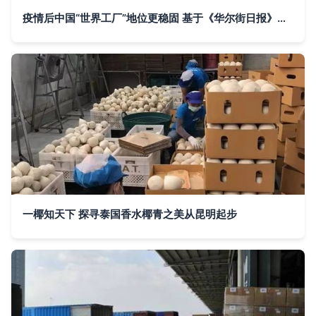
疫情后中国“世界工厂”地位更稳固 基于《华尔街日报》视角的进出口贸易分析
一椰知天下 探寻泰国香水椰青之美从昆明起步