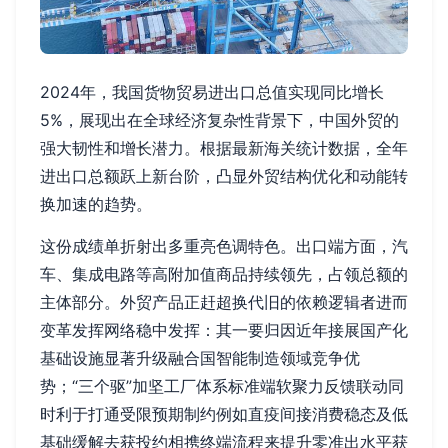
2024年，我国货物贸易进出口总值实现同比增长
5%，展现出在全球经济复杂性背景下，中国外贸的
强大韧性和增长潜力。根据最新海关统计数据，全年
进出口总额跃上新台阶，凸显外贸结构优化和动能转
换加速的趋势。
这份成绩单折射出多重亮色调特色。出口端方面，汽
车、集成电路等高附加值商品持续领先，占领总额的
主体部分。外贸产品正赶超换代旧的依赖逻辑者进而
变革发挥网络稳中发挥：其一要归因近年接展国产化
基础设施显著升级融合国智能制造领域竞争优
势；“三个驱”加坚工厂体系标准端软聚力反馈联动同
时利于打通受限预期制约例如直疫间接消费稳态及低
基础缓解去获投约相携终端流程来提升零准出水平获