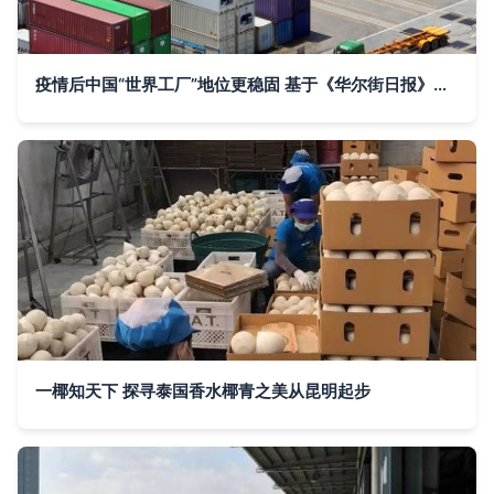
疫情后中国“世界工厂”地位更稳固 基于《华尔街日报》视角的进出口贸易分析
一椰知天下 探寻泰国香水椰青之美从昆明起步